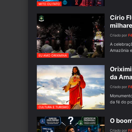
MITO OU FATO
Círio F
milhare
Criado por
F
A celebraç
Amazônia e
EU AMO ORIXIMINÁ
Oriximi
da Ama
Criado por
F
Monumento f
da fé do p
CULTURA E TURISMO
O boom
Criado por
F