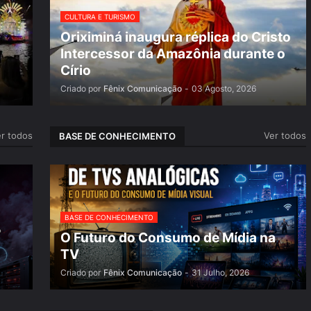
CULTURA E TURISMO
Oriximiná inaugura réplica do Cristo
Intercessor da Amazônia durante o
Círio
Criado por
Fênix Comunicação
-
03 Agosto, 2026
r todos
Ver todos
BASE DE CONHECIMENTO
BASE DE CONHECIMENTO
O Futuro do Consumo de Mídia na
TV
Criado por
Fênix Comunicação
-
31 Julho, 2026