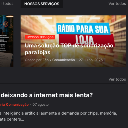
r todos
Ver todos
NOSSOS SERVIÇOS
NOSSOS SERVIÇOS
Uma solução TOP de sonorização
para lojas
Criado por
Fênix Comunicação
-
27 Julho, 2026
Ver todos
 deixando a internet mais lenta?
ênix Comunicação
-
07 agosto
 inteligência artificial aumenta a demanda por chips, memória,
data centers…