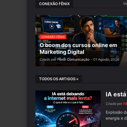
Ve
CONEXÃO FÊNIX
CONEXÃO FÊNIX
O boom dos cursos online em
Marketing Digital
Criado por
Fênix Comunicação
-
01 Agosto, 2026
TODOS OS ARTIGOS »
IA está
Criado por
F
Explosão da
energia e 